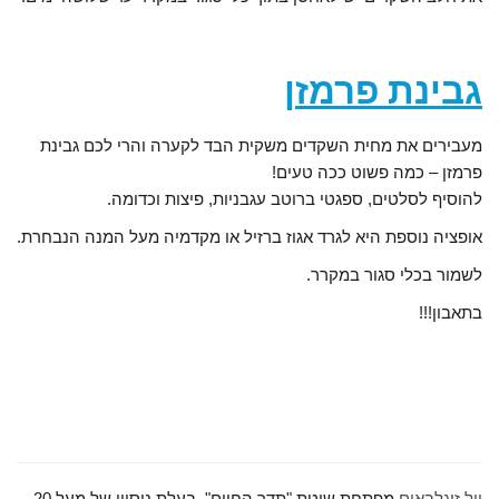
גבינת פרמזן
מעבירים את מחית השקדים משקית הבד לקערה והרי לכם גבינת
פרמזן – כמה פשוט ככה טעים!
להוסיף לסלטים, ספגטי ברוטב עגבניות, פיצות וכדומה.
אופציה נוספת היא לגרד אגוז ברזיל או מקדמיה מעל המנה הנבחרת.
לשמור בכלי סגור במקרר.
בתאבון!!!
יול זיגלבאום
מפתחת שיטת "תדר החיים", בעלת ניסיון של מעל 20