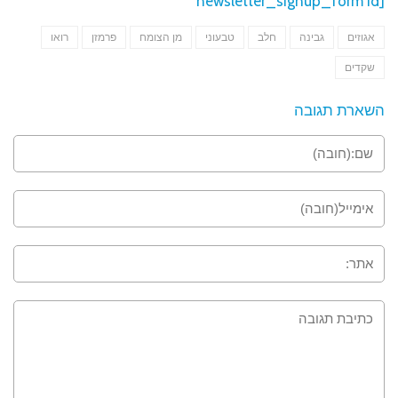
[newsletter_signup_form id
אגוזים
גבינה
חלב
טבעוני
מן הצומח
פרמזן
רואו
שקדים
השארת תגובה