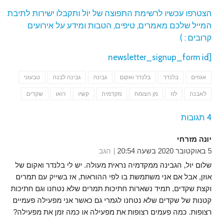
הצטרפו עכשיו לרשימת התפוצה של יוֹל ותקבלו ישירות לתיבת
המייל שלכם מאמרים, טיפים, הטבות ומידע על אירועים
קרובים : )
[newsletter_signup_form id
אגוזים
בלנדר
בלנדר ואקום
גבינה
גבינה לבנה
טבעוני
לאבנה
לוז
מן הצומח
מקדמיה
קשיו
רואו
שקדים
4 תגובות
יונה מזרחי
5 באוקטובר 2020 בשעה 20:54
הגב
שלום יול, הגבינה ממקדמיה נראית מעולה. יש לי בלנדר ואקום של
אוזן, אבל אם אני משתמשת בו לפי ההוראות, אז בשייק עם תמרים
וקצת שקדים, תמיד נשארות חתיכות תמרים שלא נטחנו וגם חתיכות
קטנות של שקדים שלא נטחנו לגמרי גם כאשר אני מפעילה פעמיים
רצופות. כמה פעמים רצופות את מפעילה או כמה זמן את מפעילה?