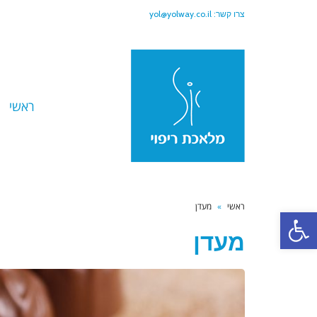
צרו קשר:
yol@yolway.co.il
ראשי
ראשי
»
מעדן
פתח סרגל נגישות
מעדן