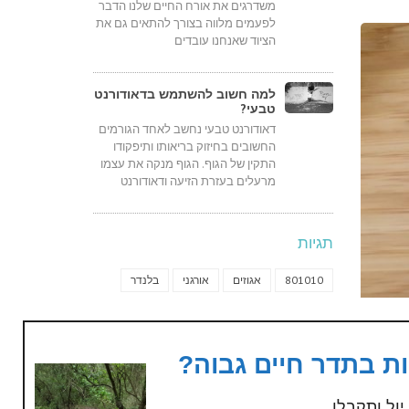
משדרגים את אורח החיים שלנו הדבר
לפעמים מלווה בצורך להתאים גם את
הציוד שאנחנו עובדים
למה חשוב להשתמש בדאודורנט
טבעי?
דאודורנט טבעי נחשב לאחד הגורמים
החשובים בחיזוק בריאותו ותיפקודו
התקין של הגוף. הגוף מנקה את עצמו
מרעלים בעזרת הזיעה ודאודורנט
תגיות
801010
אגוזים
אורגני
בלנדר
בריא
בריאות
בריאות מיטבית
בת קיימא
חיים
חניכיים
טבעונאות
ות בתדר חיים גבוה?
טבעונאי
טבעונות
טבעוני
טעים
כוסמת
כלכלה
כסף
ליקוי ירח
ול ותקבלו