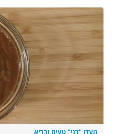
מעדן "דני" טעים ובריא