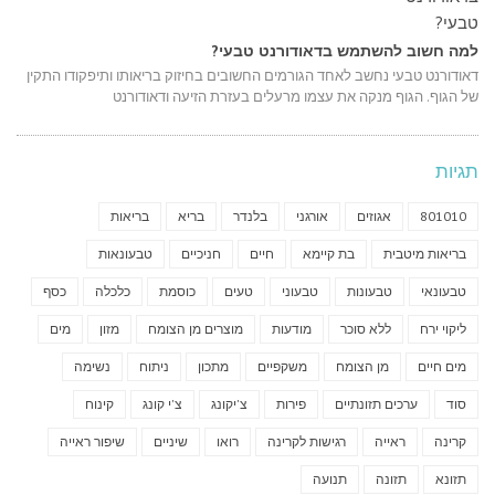
למה חשוב להשתמש בדאודורנט טבעי?
דאודורנט טבעי נחשב לאחד הגורמים החשובים בחיזוק בריאותו ותיפקודו התקין
של הגוף. הגוף מנקה את עצמו מרעלים בעזרת הזיעה ודאודורנט
תגיות
801010
אגוזים
אורגני
בלנדר
בריא
בריאות
בריאות מיטבית
בת קיימא
חיים
חניכיים
טבעונאות
טבעונאי
טבעונות
טבעוני
טעים
כוסמת
כלכלה
כסף
ליקוי ירח
ללא סוכר
מודעות
מוצרים מן הצומח
מזון
מים
מים חיים
מן הצומח
משקפיים
מתכון
ניתוח
נשימה
סוד
ערכים תזונתיים
פירות
צ'יקונג
צ'י קונג
קינוח
קרינה
ראייה
רגישות לקרינה
רואו
שיניים
שיפור ראייה
תזונא
תזונה
תנועה