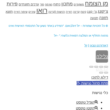
מן הצומח
מתכון
פירות
ניתוח
ערכים תזונתיים
משקפיים
נשימה
סוד
רואו
צ'יקונג
צ'י קונג
תזונא
קינוח
קרינה
ראייה
רגישות לקרינה
שיניים
שיפור ראייה
תזונה
תנועה
© כל הזכויות שמורות - יול זיגלבאום. "המידע באתר נשען על התנסותי האישית ואינו
מהווה תחליף או המלצה רפואית כלשהי." -יול
דאודורנט טבעי
ֻ|
יול
גלילה
לראש
דילוג לתוכן
העמוד
פתח סרגל נגישות
כלי נגישות
הגדל טקסט
הקטן טקסט