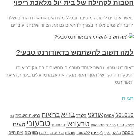
הטבות לקהילה של בית יול מלאכת ריפוי
כאשר עוברים לתזונה מיטיבה ובכלל משדרגים את אורח החיים שלנו
הדבר לפעמים מלווה בצורך להתאים גם את הציוד שאנחנו עובדים
למה חשוב להשתמש בדאודורנט טבעי?
דאודורנט טבעי נחשב לאחד הגורמים החשובים בחיזוק בריאותו
ותיפקודו התקין של הגוף. הגוף מנקה את עצמו מרעלים בעזרת הזיעה
ודאודורנט
תגיות
בריא
אורגני
בריאות
801010
אגוזים
בלנדר
בריאות מיטבית
בת
טבעוני
טבעונאי
טעים
חיים
טבעונות
קיימא
חניכיים
טבעונאות
כוסמת
מזון
מים
מים חיים
כלכלה
כסף
ליקוי ירח
ללא סוכר
מודעות
מוצרים מן הצומח