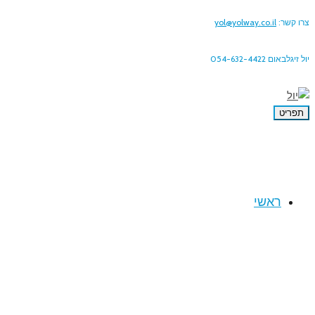
צרו קשר:
yol@yolway.co.il
יול זיגלבאום 054-632-4422
תפריט
ראשי